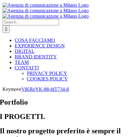
Skip
to
content
Search
for:
COSA FACCIAMO
EXPERIENCE DESIGN
DIGITAL
BRAND IDENTITY
TEAM
CONTATTI
PRIVACY POLICY
COOKIES POLICY
Keymove
ViKReYK-88-fdT734-ll
Portfolio
I PROGETTI.
Il nostro progetto preferito è sempre il