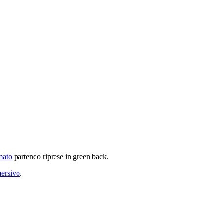
lmato
partendo riprese in green back.
mersivo
.