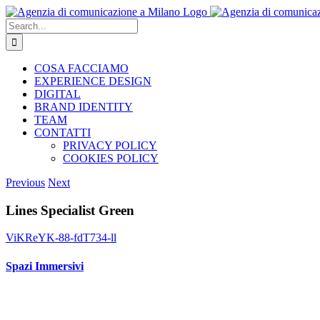
Skip
to
Search
content
for:
COSA FACCIAMO
EXPERIENCE DESIGN
DIGITAL
BRAND IDENTITY
TEAM
CONTATTI
PRIVACY POLICY
COOKIES POLICY
Previous
Next
Lines Specialist Green
ViKReYK-88-fdT734-ll
Spazi Immersivi
View
Larger
Image