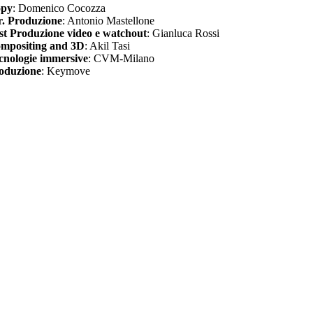
py
: Domenico Cocozza
r. Produzione
: Antonio Mastellone
st Produzione video e watchout
: Gianluca Rossi
mpositing and 3D
: Akil Tasi
cnologie immersive
: CVM-Milano
oduzione
: Keymove