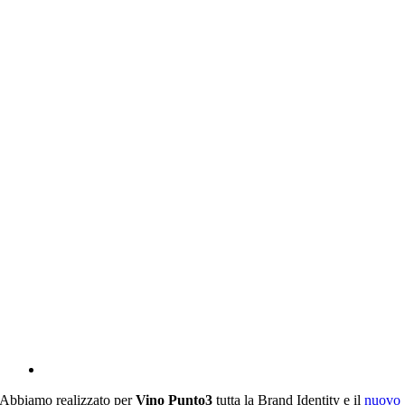
Larger
Image
Abbiamo realizzato per
Vino Punto3
tutta la Brand Identity e il
nuovo