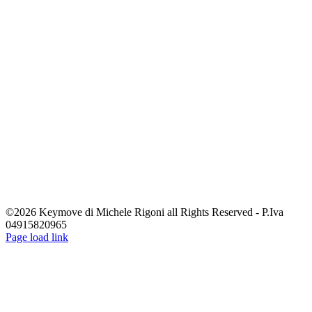
©2026 Keymove di Michele Rigoni all Rights Reserved - P.Iva
04915820965
Facebook
LinkedIn
YouTube
Page load link