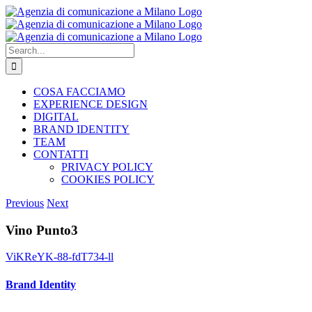
Skip
to
content
Search
for:
COSA FACCIAMO
EXPERIENCE DESIGN
DIGITAL
BRAND IDENTITY
TEAM
CONTATTI
PRIVACY POLICY
COOKIES POLICY
Previous
Next
Vino Punto3
ViKReYK-88-fdT734-ll
Brand Identity
View